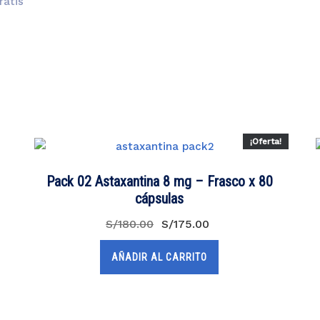
ratis
¡Oferta!
Pack 02 Astaxantina 8 mg – Frasco x 80
cápsulas
El
El
S/
180.00
S/
175.00
precio
precio
original
actual
AÑADIR AL CARRITO
era:
es:
S/180.00.
S/175.00.