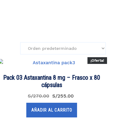
¡Oferta!
Pack 03 Astaxantina 8 mg – Frasco x 80
cápsulas
El
El
S/
270.00
S/
255.00
precio
precio
original
actual
AÑADIR AL CARRITO
era:
es:
S/270.00.
S/255.00.