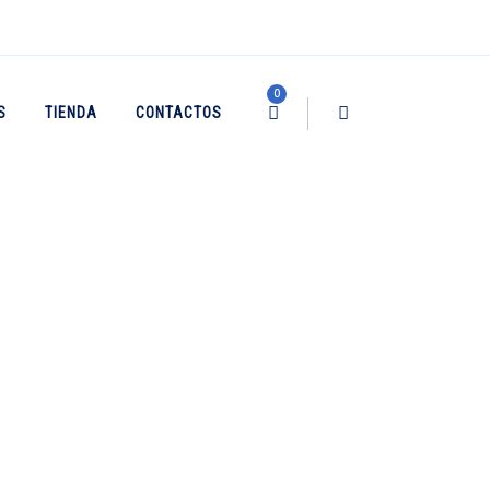
0
S
TIENDA
CONTACTOS
→
→
Productos
Envío Gratis