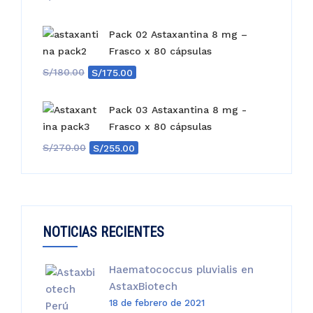
Pack 02 Astaxantina 8 mg –
Frasco x 80 cápsulas
El
El
S/
180.00
S/
175.00
precio
precio
original
actual
Pack 03 Astaxantina 8 mg -
era:
es:
Frasco x 80 cápsulas
S/180.00.
S/175.00.
El
El
S/
270.00
S/
255.00
precio
precio
original
actual
era:
es:
S/270.00.
S/255.00.
NOTICIAS RECIENTES
Haematococcus pluvialis en
AstaxBiotech
18 de febrero de 2021