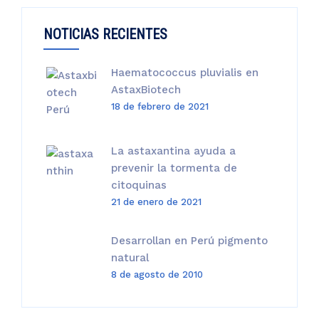
S/270.00.
S/255.00.
NOTICIAS RECIENTES
Haematococcus pluvialis en
AstaxBiotech
18 de febrero de 2021
La astaxantina ayuda a
prevenir la tormenta de
citoquinas
21 de enero de 2021
Desarrollan en Perú pigmento
natural
8 de agosto de 2010