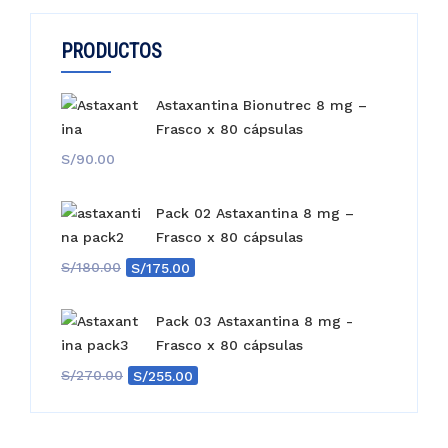
PRODUCTOS
Astaxantina Bionutrec 8 mg –
Frasco x 80 cápsulas
S/
90.00
Pack 02 Astaxantina 8 mg –
Frasco x 80 cápsulas
El
El
S/
180.00
S/
175.00
precio
precio
original
actual
Pack 03 Astaxantina 8 mg -
era:
es:
Frasco x 80 cápsulas
S/180.00.
S/175.00.
El
El
S/
270.00
S/
255.00
precio
precio
original
actual
era:
es: