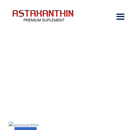
LA ASTAXANTINA
AYUDA A PREVENIR
LA TORMENTA DE
CITOQUINAS
→
→
→
Blog
astaxantina
La astaxantina ayuda a
prevenir la tormenta de citoquinas