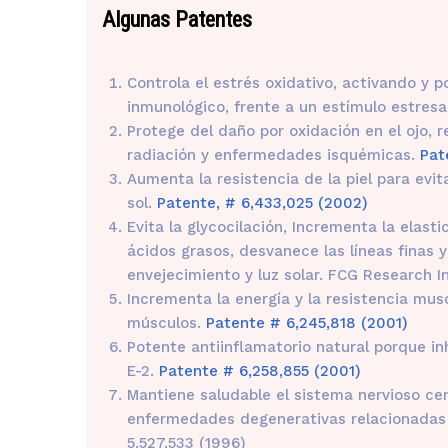
Algunas Patentes
Controla el estrés oxidativo, activando y 
inmunológico, frente a un estímulo estres
Protege del daño por oxidación en el ojo, r
radiación y enfermedades isquémicas.
Pat
Aumenta la resistencia de la piel para evita
sol.
Patente, # 6,433,025 (2002)
Evita la glycocilación, Incrementa la elasti
ácidos grasos, desvanece las líneas finas y
envejecimiento y luz solar. FCG Research In
Incrementa la energía y la resistencia mus
músculos.
Patente # 6,245,818 (2001)
Potente antiinflamatorio natural porque inh
E-2.
Patente # 6,258,855 (2001)
Mantiene saludable el sistema nervioso cent
enfermedades degenerativas relacionadas c
5,527,533 (1996)