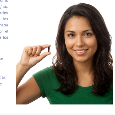
como
gico.
dades
 los
rada
or el
e los
se
s
dad.
y