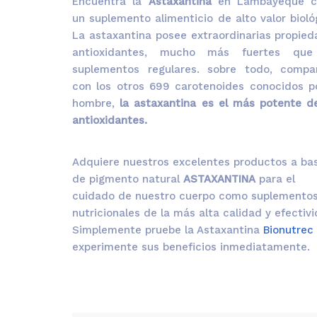
Encuentra la
Astaxantina
en Lambayeque 
un suplemento alimenticio de alto valor bioló
La astaxantina posee extraordinarias propie
antioxidantes, mucho más fuertes que
suplementos regulares. sobre todo, compa
con los otros 699 carotenoides conocidos p
hombre,
la astaxantina es el más potente d
antioxidantes.
Adquiere nuestros excelentes productos a ba
de pigmento natural
ASTAXANTINA
para el
cuidado de nuestro cuerpo como suplemento
nutricionales de la más alta calidad y efectivi
Simplemente pruebe la Astaxantina
Bionutrec
experimente sus beneficios inmediatamente.