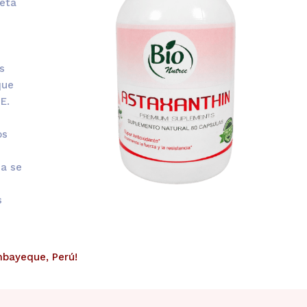
beta
s
que
E.
os
ca se
s
mbayeque, Perú!