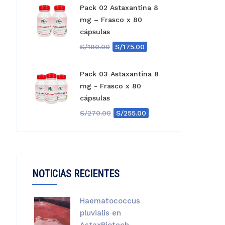
Pack 02 Astaxantina 8
mg – Frasco x 80
cápsulas
El
El
S/
180.00
S/
175.00
precio
precio
original
actual
Pack 03 Astaxantina 8
era:
es:
mg - Frasco x 80
S/180.00.
S/175.00.
cápsulas
El
El
S/
270.00
S/
255.00
precio
precio
original
actual
era:
es:
S/270.00.
S/255.00.
NOTICIAS RECIENTES
Haematococcus
pluvialis en