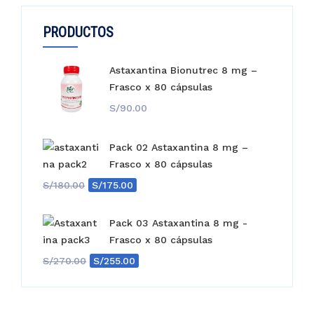
PRODUCTOS
Astaxantina Bionutrec 8 mg –
Frasco x 80 cápsulas
S/
90.00
Pack 02 Astaxantina 8 mg –
Frasco x 80 cápsulas
El
El
S/
180.00
S/
175.00
precio
precio
original
actual
Pack 03 Astaxantina 8 mg -
era:
es:
Frasco x 80 cápsulas
S/180.00.
S/175.00.
El
El
S/
270.00
S/
255.00
precio
precio
original
actual
era:
es: