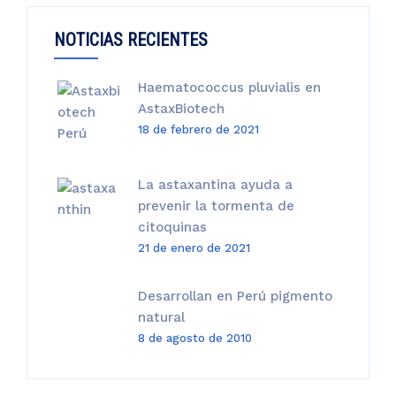
S/270.00.
S/255.00.
NOTICIAS RECIENTES
Haematococcus pluvialis en
AstaxBiotech
18 de febrero de 2021
La astaxantina ayuda a
prevenir la tormenta de
citoquinas
21 de enero de 2021
Desarrollan en Perú pigmento
natural
8 de agosto de 2010