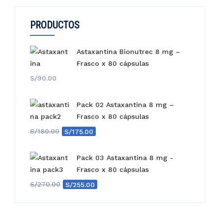
PRODUCTOS
Astaxantina Bionutrec 8 mg –
Frasco x 80 cápsulas
S/
90.00
Pack 02 Astaxantina 8 mg –
Frasco x 80 cápsulas
El
El
S/
180.00
S/
175.00
precio
precio
original
actual
Pack 03 Astaxantina 8 mg -
era:
es:
Frasco x 80 cápsulas
S/180.00.
S/175.00.
El
El
S/
270.00
S/
255.00
precio
precio
original
actual
era:
es: