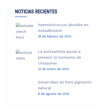
S/270.00.
S/255.00.
NOTICIAS RECIENTES
Haematococcus pluvialis en
AstaxBiotech
18 de febrero de 2021
La astaxantina ayuda a
prevenir la tormenta de
citoquinas
21 de enero de 2021
Desarrollan en Perú pigmento
natural
8 de agosto de 2010